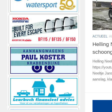
ACTUEEL
A
Helling 
schoon
Helling Nee
https://you
Neeltje Jans 
aanslag, kla