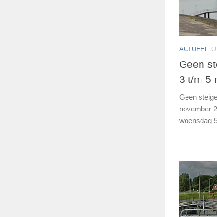
ACTUEEL
O
Geen st
3 t/m 5
Geen steige
november 2
woensdag 5