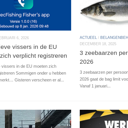
ACTUEEL
/
BELANGENBEH
EBRUARI 6, 2026
DECEMBER 18, 2025
ieve vissers in de EU
3 zeebaarzen per
ich verplicht registreren
2026
 vissers in de EU moeten zich
3 zeebaarzen per persoon,
egistreren Sommigen onder u hebben
2026 gaat de bag limit v
merkt… Gisteren verscheen er al...
Vanaf 1 januari...