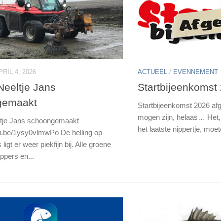
PRIL 4, 2026
ACTUEEL
/
EVENNEMENT
Neeltje Jans
Startbijeenkomst 
gemaakt
Startbijeenkomst 2026 afge
mogen zijn, helaas… Het, 
ltje Jans schoongemaakt
het laatste nippertje, moe
tu.be/1ysy0vlmwPo De helling op
ligt er weer piekfijn bij. Alle groene
ppers en...