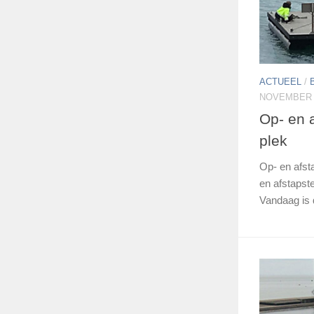
ACTUEEL
/
NOVEMBER 5
Op- en a
plek
Op- en afst
en afstapste
Vandaag is 