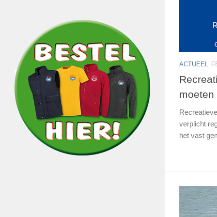
ACTUEEL
F
Recreat
moeten z
Recreatieve
verplicht r
het vast ge