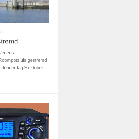
25
stremd
Wegens
Roompotsluis gestremd
 donderdag 9 oktober