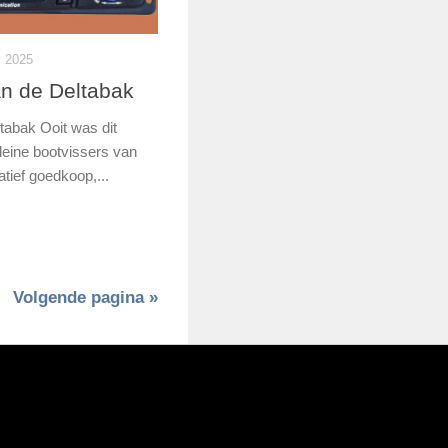
 2025
van de Deltabak
ltabak Ooit was dit
leine bootvissers van
tief goedkoop,...
Volgende pagina »