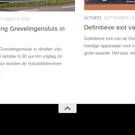
ACTUEEL
SEPTEMBER 24,
KTOBER 6, 2025
Definitieve exit 
ng Grevelingensluis in
Definitieve exit van de De
handige apparaatje voor k
revelingensluis in oktober Van
grote waarde. Het was rela
oktober 6.30 uur t/m vrijdag 24
 uur worden de Vosslohklemmen
.