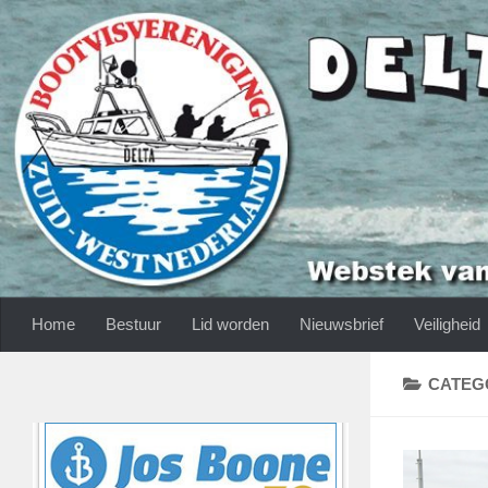
Skip to content
Home
Bestuur
Lid worden
Nieuwsbrief
Veiligheid
CATEG