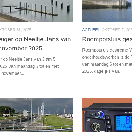
KTOBER 31, 2025
ACTUEEL
OKTOBER 7, 20
eiger op Neeltje Jans van
Roompotsluis ge
 november 2025
Roompotsluis gestremd 
onderhoudswerken is de 
r op Neeltje Jans van 3 t/m 5
van maandag 6 tot en met
025 Van maandag 3 tot en met
2025, dagelijks van...
 november...