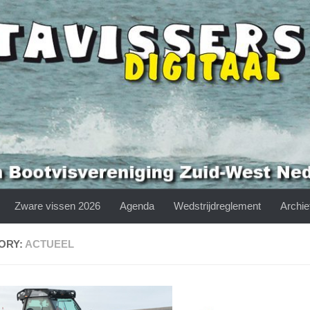
Zware vissen 2026
Agenda
Wedstrijdreglement
Archie
ORY:
ACTUEEL