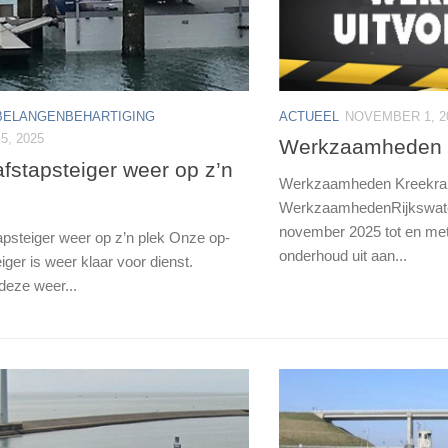
ACTUEEL
NOVEMBER 1, 2
BELANGENBEHARTIGING
, 2025
Werkzaamheden K
fstapsteiger weer op z’n
Werkzaamheden Kreekra
WerkzaamhedenRijkswater
november 2025 tot en met
apsteiger weer op z’n plek Onze op-
onderhoud uit aan...
iger is weer klaar voor dienst.
deze weer...