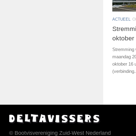
ACTUEEL
O
Stremmi
oktober
Stremming G
maandag 20 
oktober 16
(verbinding..
© Bootvisvereniging Zuid-West Nederland