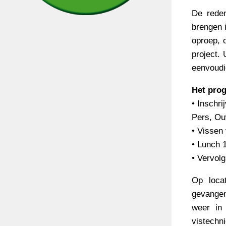
De reden
brengen i
oproep, 
project.
eenvoudi
Het prog
• Inschr
Pers, Ou
• Vissen
• Lunch 
• Vervol
Op loca
gevangen
weer in 
vistechn