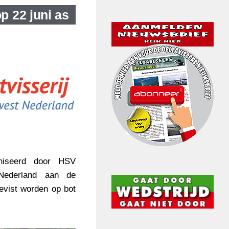
 22 juni as
niseerd door HSV
 Nederland aan de
evist worden op bot