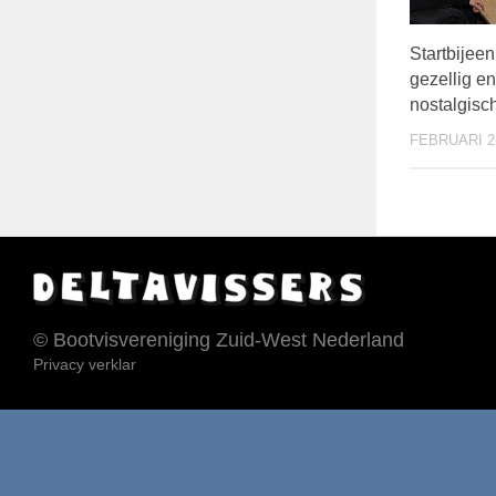
Startbijee
gezellig en
nostalgisc
FEBRUARI 27
© Bootvisvereniging Zuid-West Nederland
Privacy verklar