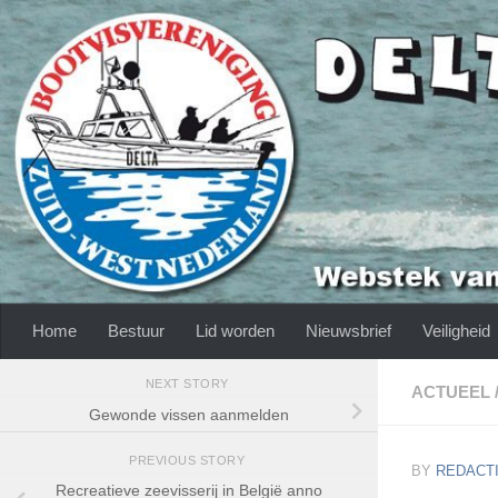
Skip to content
Home
Bestuur
Lid worden
Nieuwsbrief
Veiligheid
NEXT STORY
ACTUEEL
Gewonde vissen aanmelden
PREVIOUS STORY
BY
REDACTI
Recreatieve zeevisserij in België anno