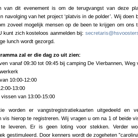
 van dit evenement is om de terugvangst van deze plat
n navolging van het project ‘platvis in de polder’. Wij doen
om zoveel mogelijk mensen op de been te krijgen om ons te 
 U kunt zich kosteloos aanmelden bij:
secretaris@hsvoosters
ge lunch wordt gezorgd.
ramma zal er die dag zo uit zien:
ijven vanaf 09:30 tot 09:45 bij camping De Vierbannen, Weg
werkerk
 van 10:00-12:00
12:00-13:00
g vissen van 13:00-15:00
tie worden er vangstregistratiekaarten uitgedeeld en 
 vis hierop te registreren. Wij vragen u om na 1 of beide v
te leveren. Er is geen loting voor stekken. Verder wo
iek gestimuleerd. Door kenners wordt de zogeheten ”carolina