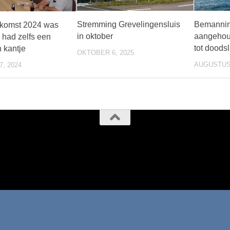
Stremming Grevelingensluis
Bemanning
nkomst 2024 was
in oktober
aangehou
 had zelfs een
tot doods
h kantje
OKTOBER 6, 2025
AUGUSTUS 
, 2024