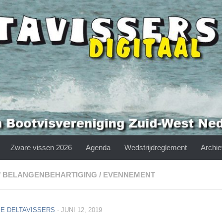
Zware vissen 2026
Agenda
Wedstrijdreglement
Archie
/
BELANGENBEHARTIGING
/
EVENNEMENT
E DELTAVISSERS
·
JUNI 12, 2019