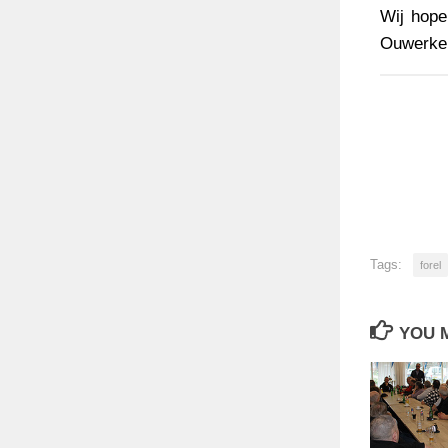
Wij hope
Ouwerker
Tags:
forel
YOU M