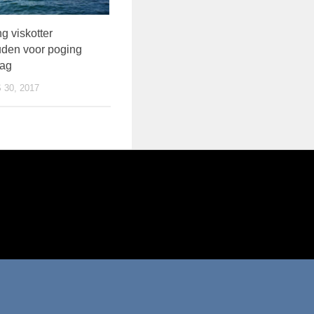
 viskotter
den voor poging
lag
30, 2017