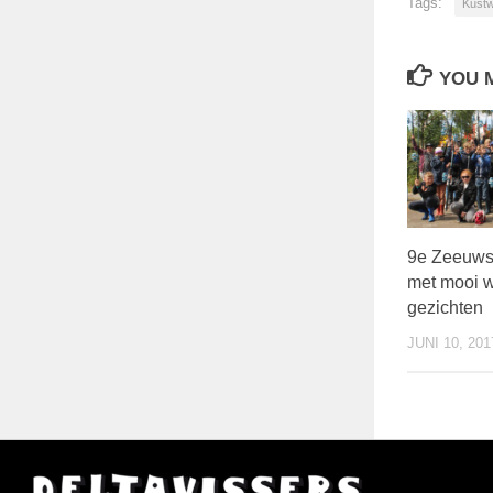
Tags:
Kust
YOU M
9e Zeeuws
met mooi w
gezichten
JUNI 10, 201