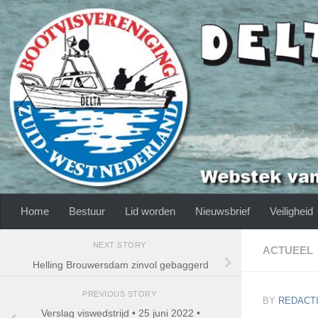
Skip to content
Home
Bestuur
Lid worden
Nieuwsbrief
Veiligheid
NEXT STORY
ACTUEEL
Helling Brouwersdam zinvol gebaggerd
PREVIOUS STORY
BY
REDACTI
Verslag viswedstrijd • 25 juni 2022 •