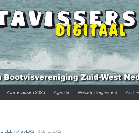
Zware vissen 2026
Agenda
Wedstrijdreglement
Archie
E DELTAVISSERS
·
JULI 1, 2022