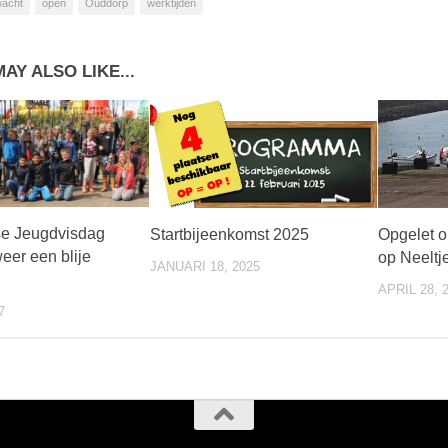
wacht
open
Ouddorp
werktijden
AY ALSO LIKE...
e Jeugdvisdag
Startbijeenkomst 2025
Opgelet o
eer een blije
op Neeltj
JANUARI 18, 2025
APRIL 28, 
7