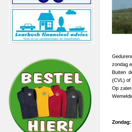
Gedurend
zondag e
Buiten d
(CVL) of
Op zate
Wemeldi
Zondag: