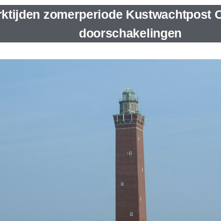
ktijden zomerperiode Kustwachtpost 
doorschakelingen